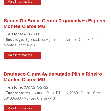
Mais Informações
Banco Do Brasil Centro R.goncalves Figueira
Montes Claros MG
Telefone:
4003-3001
Endereço:
R.goncalves Figueira,9 - Centro
- Cep:
39400-006
-
Montes Claros
/
MG
Mais Informações
Bradesco Cintra Av.deputado Plinio Ribeiro
Montes Claros MG
Telefone:
(38) 3213-2722
Endereço:
Av.deputado Plinio Ribeiro, 2160 - Cintra
- Cep:
39400-698
-
Montes Claros
/
MG
Mais Informações