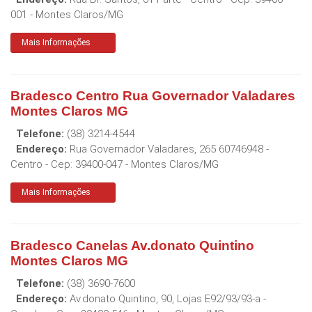
001
-
Montes Claros
/
MG
Mais Informações
Bradesco Centro Rua Governador Valadares
Montes Claros MG
Telefone:
(38) 3214-4544
Endereço:
Rua Governador Valadares, 265 60746948 -
Centro
- Cep:
39400-047
-
Montes Claros
/
MG
Mais Informações
Bradesco Canelas Av.donato Quintino
Montes Claros MG
Telefone:
(38) 3690-7600
Endereço:
Av.donato Quintino, 90, Lojas E92/93/93-a -