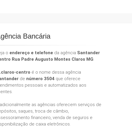
gência Bancária
eja o
endereço e telefone
da agência
Santander
entro Rua Padre Augusto Montes Claros MG
.
.claros-centro
é o nome dessa agência
antander
de
número 3504
que oferece
tendimentos pessoais e automatizados aos
ientes.
radicionalmente as agências oferecem serviços de
epósitos, saques, troca de câmbio,
ssessoramento financeiro, venda de seguros e
sponibilização de caixa eletrônicos.