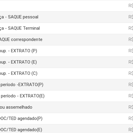
R$
nça - SAQUE pessoal
R$
nça - SAQUE Terminal
R$
 SAQUE correspondente
R$
poup. - EXTRATO (P)
R$
poup. - EXTRATO (E)
R$
poup. - EXTRATO (C)
R$
um período -EXTRATO(P)
R$
m período - EXTRATO(E)
R$
a ou assemelhado
R$
 DOC/TED agendado(P)
R$
 DOC/TED agendado(E)
R$