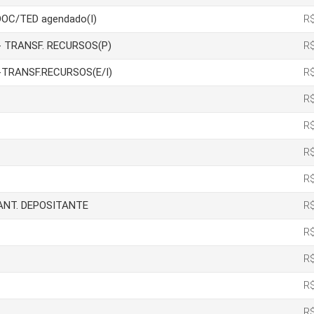
DOC/TED agendado(I)
R$
ão- TRANSF. RECURSOS(P)
R$
ão-TRANSF.RECURSOS(E/I)
R$
R$
R$
R$
R$
IANT. DEPOSITANTE
R$
R$
R$
R$
R$