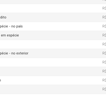
R$
dito
R$
pécie - no país
R$
o em espécie
R$
R$
pécie - no exterior
R$
R$
R$
m
R$
R$