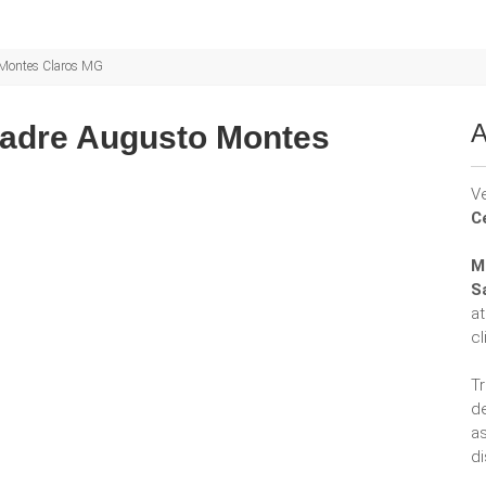
 Montes Claros MG
A
Padre Augusto Montes
V
C
M
S
a
cl
T
d
a
di