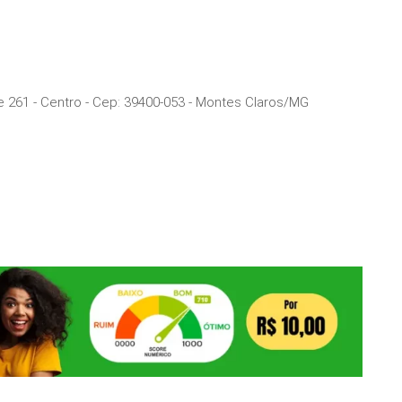
e 261 - Centro
- Cep:
39400-053
-
Montes Claros
/
MG