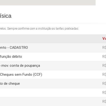
ísica
os. Sempre confirme com a instituição as tarifas praticadas.
V
amento - CADASTRO
R$
função débito
R$
o mov. conta de poupança
R$
e Cheques sem Fundo (CCF)
R$
to de cheque
R$
R$
R$