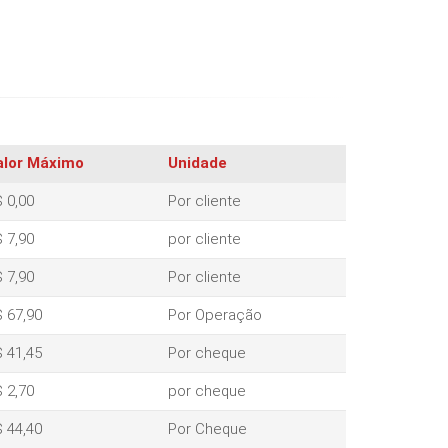
alor Máximo
Unidade
 0,00
Por cliente
 7,90
por cliente
 7,90
Por cliente
 67,90
Por Operação
 41,45
Por cheque
 2,70
por cheque
 44,40
Por Cheque