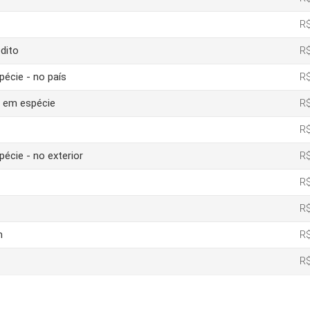
R$
dito
R$
pécie - no país
R$
o em espécie
R$
R$
pécie - no exterior
R$
R$
R$
m
R$
R$