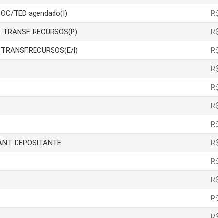
DOC/TED agendado(I)
R$
ão- TRANSF. RECURSOS(P)
R$
ão-TRANSF.RECURSOS(E/I)
R$
R$
R$
R$
R$
IANT. DEPOSITANTE
R$
R$
R$
R$
R$