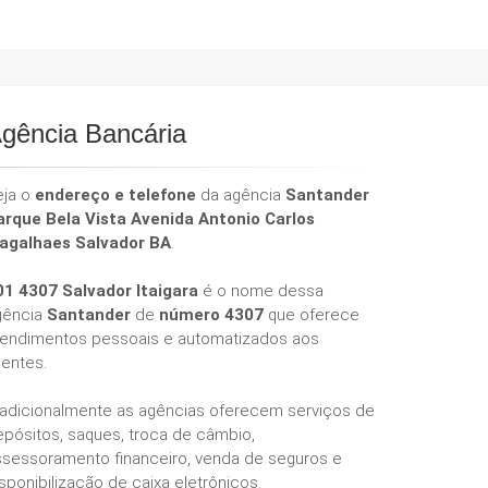
gência Bancária
eja o
endereço e telefone
da agência
Santander
arque Bela Vista Avenida Antonio Carlos
agalhaes Salvador BA
.
01 4307 Salvador Itaigara
é o nome dessa
gência
Santander
de
número 4307
que oferece
tendimentos pessoais e automatizados aos
ientes.
radicionalmente as agências oferecem serviços de
epósitos, saques, troca de câmbio,
ssessoramento financeiro, venda de seguros e
sponibilização de caixa eletrônicos.