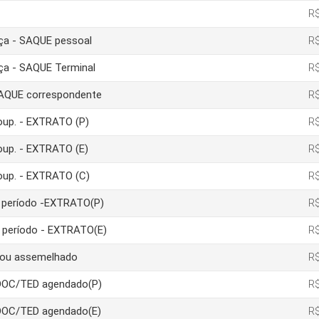
R$
nça - SAQUE pessoal
R$
nça - SAQUE Terminal
R$
 SAQUE correspondente
R$
poup. - EXTRATO (P)
R$
poup. - EXTRATO (E)
R$
poup. - EXTRATO (C)
R$
um período -EXTRATO(P)
R$
m período - EXTRATO(E)
R$
a ou assemelhado
R$
 DOC/TED agendado(P)
R$
 DOC/TED agendado(E)
R$