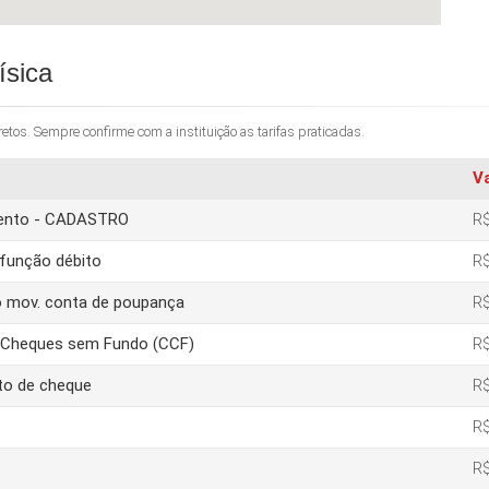
ísica
os. Sempre confirme com a instituição as tarifas praticadas.
V
amento - CADASTRO
R$
função débito
R$
o mov. conta de poupança
R$
e Cheques sem Fundo (CCF)
R$
to de cheque
R$
R$
R$