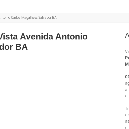
Antonio Carlos Magalhaes Salvador BA
A
Vista Avenida Antonio
ador BA
V
P
M
0
a
a
cl
T
d
a
di