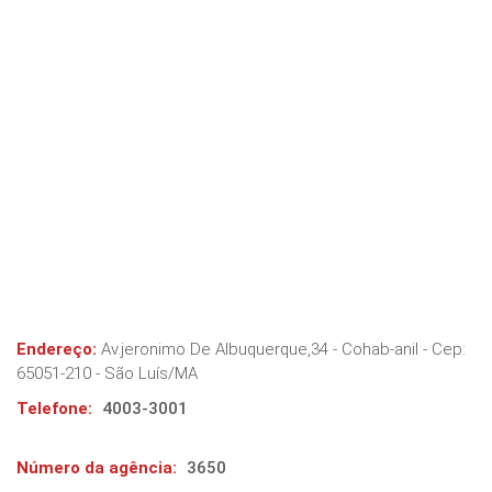
Endereço:
Av.jeronimo De Albuquerque,34 - Cohab-anil
- Cep:
65051-210
-
São Luís
/
MA
Telefone:
4003-3001
Número da agência:
3650