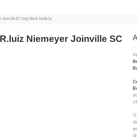
 Joinville SC Corp Bank Norte Sc
A
R.luiz Niemeyer Joinville SC
V
B
B
C
B
a
cl
T
d
a
di