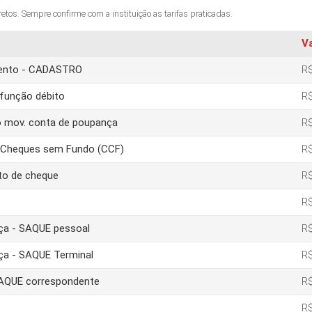
os. Sempre confirme com a instituição as tarifas praticadas.
V
amento - CADASTRO
R$
função débito
R$
o mov. conta de poupança
R$
e Cheques sem Fundo (CCF)
R$
to de cheque
R$
R$
nça - SAQUE pessoal
R$
nça - SAQUE Terminal
R$
 SAQUE correspondente
R$
R$