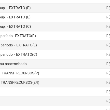
poup. - EXTRATO (P)
R$
poup. - EXTRATO (E)
R$
poup. - EXTRATO (C)
R$
um período -EXTRATO(P)
R$
m período - EXTRATO(E)
R$
m período - EXTRATO(C)
R$
a ou assemelhado
R$
ão- TRANSF. RECURSOS(P)
R$
ão-TRANSF.RECURSOS(E/I)
R$
R$
R$