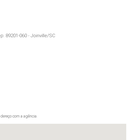
ep:
89201-060
-
Joinville
/
SC
dereço com a agência.