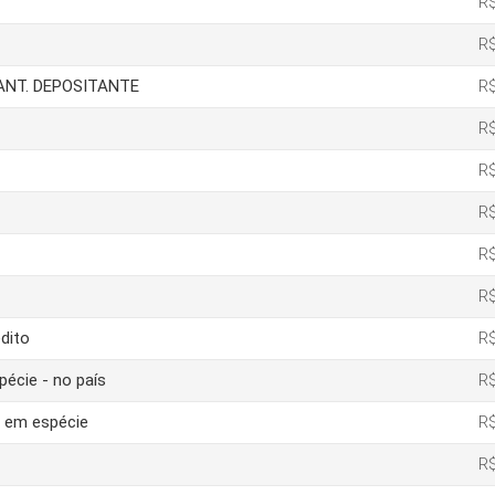
R$
R$
IANT. DEPOSITANTE
R$
R$
R$
R$
R$
R$
dito
R$
pécie - no país
R$
o em espécie
R$
R$