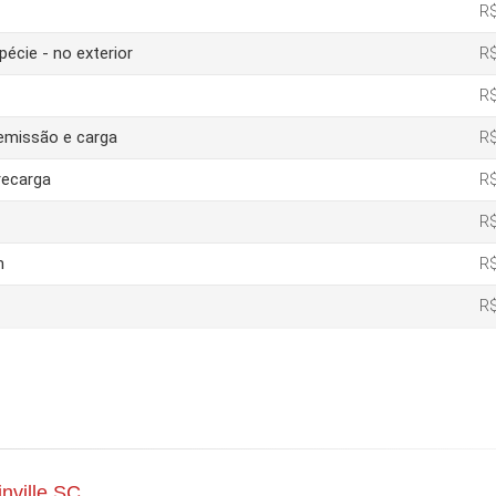
R$
pécie - no exterior
R$
R$
 emissão e carga
R$
recarga
R$
R$
m
R$
R$
nville SC