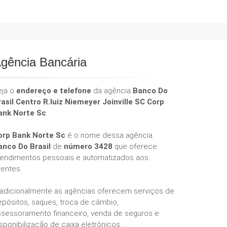
gência Bancária
eja o
endereço e telefone
da agência
Banco Do
rasil Centro R.luiz Niemeyer Joinville SC Corp
ank Norte Sc
.
orp Bank Norte Sc
é o nome dessa agência
anco Do Brasil
de
número 3428
que oferece
tendimentos pessoais e automatizados aos
ientes.
radicionalmente as agências oferecem serviços de
epósitos, saques, troca de câmbio,
ssessoramento financeiro, venda de seguros e
sponibilização de caixa eletrônicos.