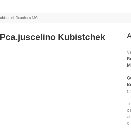
o Kubistchek Guanhaes MG
A
Pca.juscelino Kubistchek
V
B
M
G
B
p
T
d
a
di