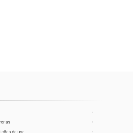
cerias
ições de uso