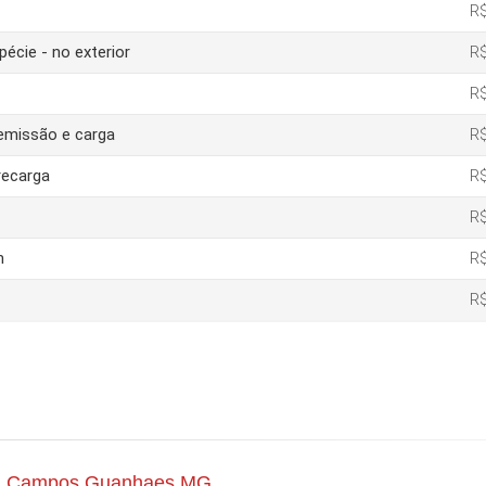
R$
pécie - no exterior
R$
R$
 emissão e carga
R$
recarga
R$
R$
m
R$
R$
ton Campos Guanhaes MG