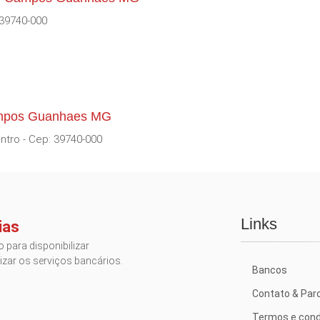
 39740-000
Campos Guanhaes MG
ntro - Cep: 39740-000
Links
ias
 para disponibilizar
izar os serviços bancários.
Bancos
Contato & Par
Termos e cond