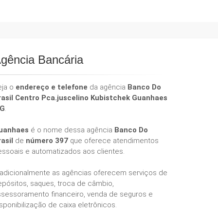
gência Bancária
eja o
endereço e telefone
da agência
Banco Do
rasil Centro Pca.juscelino Kubistchek Guanhaes
G
.
uanhaes
é o nome dessa agência
Banco Do
rasil
de
número 397
que oferece atendimentos
essoais e automatizados aos clientes.
radicionalmente as agências oferecem serviços de
epósitos, saques, troca de câmbio,
ssessoramento financeiro, venda de seguros e
sponibilização de caixa eletrônicos.