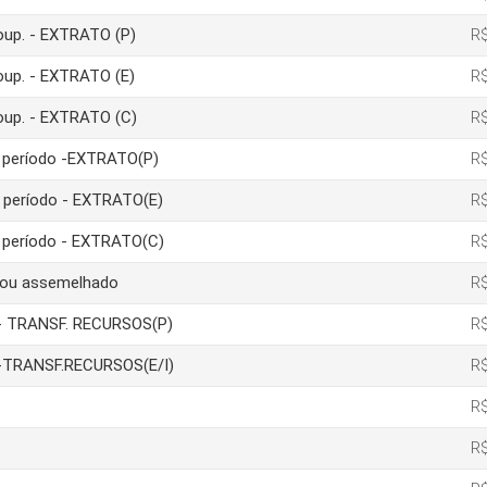
poup. - EXTRATO (P)
R$
poup. - EXTRATO (E)
R$
poup. - EXTRATO (C)
R$
um período -EXTRATO(P)
R$
m período - EXTRATO(E)
R$
m período - EXTRATO(C)
R$
a ou assemelhado
R$
ão- TRANSF. RECURSOS(P)
R$
ão-TRANSF.RECURSOS(E/I)
R$
R$
R$