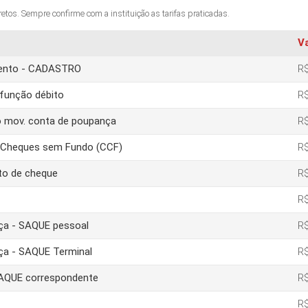
os. Sempre confirme com a instituição as tarifas praticadas.
V
amento - CADASTRO
R$
função débito
R$
o mov. conta de poupança
R$
e Cheques sem Fundo (CCF)
R$
to de cheque
R$
R$
nça - SAQUE pessoal
R$
nça - SAQUE Terminal
R$
 SAQUE correspondente
R$
R$