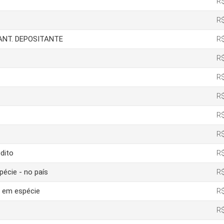
R$
R$
IANT. DEPOSITANTE
R$
R$
R$
R$
R$
R$
dito
R$
pécie - no país
R$
o em espécie
R$
R$