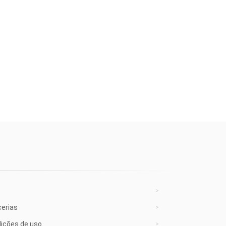
cerias
ições de uso