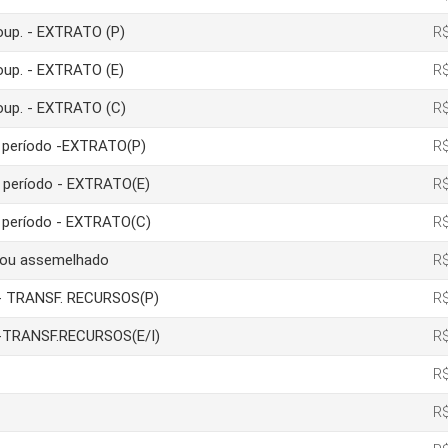
poup. - EXTRATO (P)
R$
poup. - EXTRATO (E)
R$
poup. - EXTRATO (C)
R$
um período -EXTRATO(P)
R$
m período - EXTRATO(E)
R$
m período - EXTRATO(C)
R$
a ou assemelhado
R$
ão- TRANSF. RECURSOS(P)
R$
ão-TRANSF.RECURSOS(E/I)
R$
R$
R$