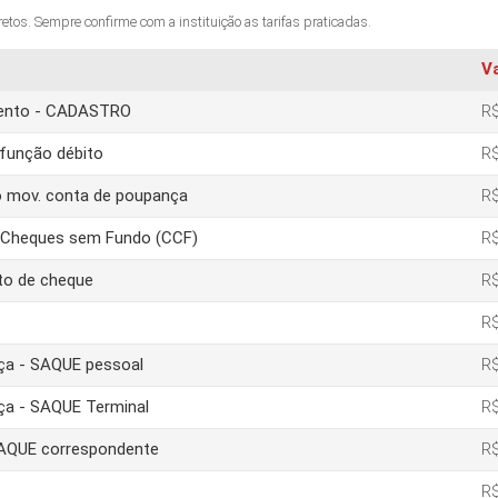
os. Sempre confirme com a instituição as tarifas praticadas.
V
amento - CADASTRO
R$
função débito
R$
o mov. conta de poupança
R$
e Cheques sem Fundo (CCF)
R$
to de cheque
R$
R$
nça - SAQUE pessoal
R$
nça - SAQUE Terminal
R$
 SAQUE correspondente
R$
R$