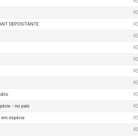
R$
R$
IANT. DEPOSITANTE
R$
R$
R$
R$
R$
R$
dito
R$
pécie - no país
R$
o em espécie
R$
R$