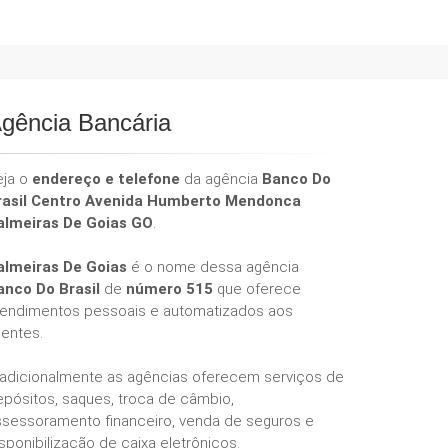
gência Bancária
eja o
endereço e telefone
da agência
Banco Do
rasil Centro Avenida Humberto Mendonca
almeiras De Goias GO
.
almeiras De Goias
é o nome dessa agência
anco Do Brasil
de
número 515
que oferece
tendimentos pessoais e automatizados aos
ientes.
radicionalmente as agências oferecem serviços de
epósitos, saques, troca de câmbio,
ssessoramento financeiro, venda de seguros e
sponibilização de caixa eletrônicos.