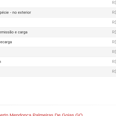
R$
pécie - no exterior
R$
R$
 emissão e carga
R$
recarga
R$
R$
m
R$
R$
berto Mendonca Palmeiras De Goias GO