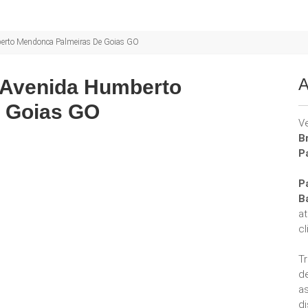
berto Mendonca Palmeiras De Goias GO
A
 Avenida Humberto
 Goias GO
V
B
P
P
B
a
cl
T
d
a
di