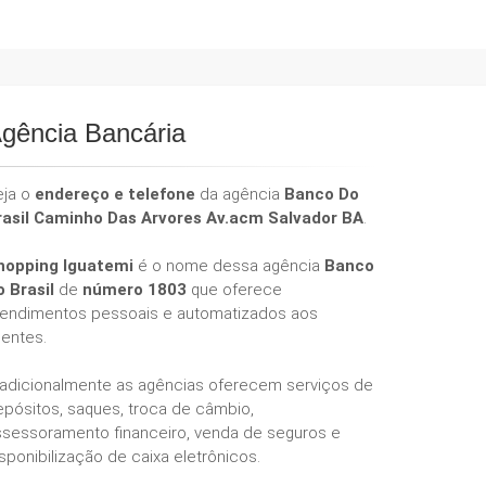
gência Bancária
eja o
endereço e telefone
da agência
Banco Do
rasil Caminho Das Arvores Av.acm Salvador BA
.
hopping Iguatemi
é o nome dessa agência
Banco
o Brasil
de
número 1803
que oferece
tendimentos pessoais e automatizados aos
ientes.
radicionalmente as agências oferecem serviços de
epósitos, saques, troca de câmbio,
ssessoramento financeiro, venda de seguros e
sponibilização de caixa eletrônicos.