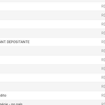
R$
R$
R$
R$
IANT. DEPOSITANTE
R$
R$
R$
R$
R$
R$
dito
R$
pécie - no país
R$