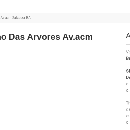
 Av.acm Salvador BA
A
ho Das Arvores Av.acm
V
B
S
D
a
cl
T
d
a
di