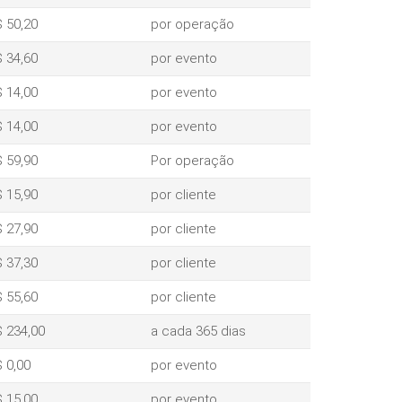
 50,20
por operação
 34,60
por evento
 14,00
por evento
 14,00
por evento
 59,90
Por operação
 15,90
por cliente
 27,90
por cliente
 37,30
por cliente
 55,60
por cliente
 234,00
a cada 365 dias
 0,00
por evento
 15,00
por evento