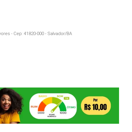
vores
- Cep:
41820-000
-
Salvador
/
BA