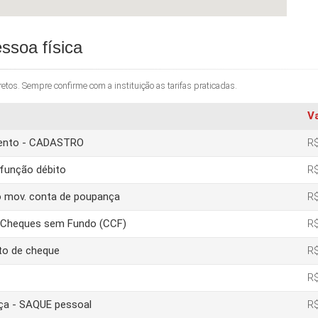
ssoa física
os. Sempre confirme com a instituição as tarifas praticadas.
V
amento - CADASTRO
R$
função débito
R$
o mov. conta de poupança
R$
e Cheques sem Fundo (CCF)
R$
to de cheque
R$
R$
nça - SAQUE pessoal
R$