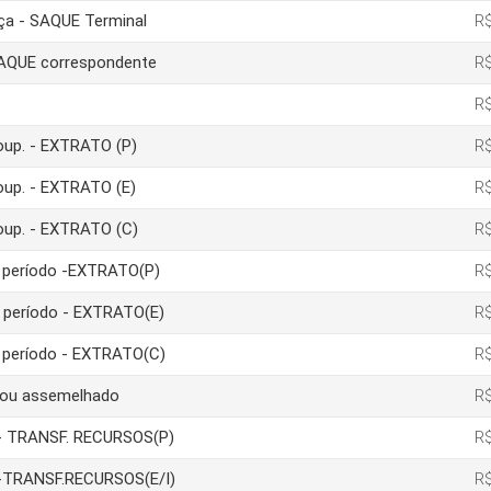
nça - SAQUE Terminal
R$
 SAQUE correspondente
R$
R$
poup. - EXTRATO (P)
R$
poup. - EXTRATO (E)
R$
poup. - EXTRATO (C)
R$
um período -EXTRATO(P)
R$
m período - EXTRATO(E)
R$
m período - EXTRATO(C)
R$
a ou assemelhado
R$
ão- TRANSF. RECURSOS(P)
R$
ão-TRANSF.RECURSOS(E/I)
R$