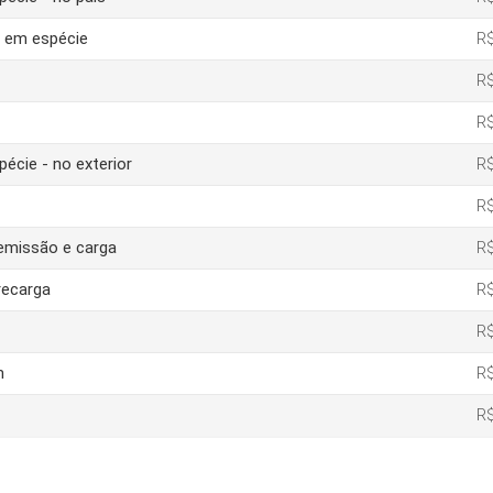
o em espécie
R$
R$
R$
pécie - no exterior
R$
R$
 emissão e carga
R$
recarga
R$
R$
m
R$
R$