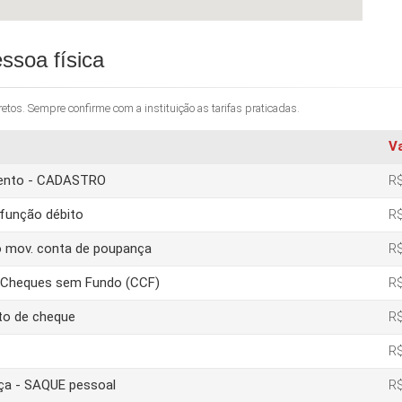
ssoa física
os. Sempre confirme com a instituição as tarifas praticadas.
V
amento - CADASTRO
R$
função débito
R$
o mov. conta de poupança
R$
e Cheques sem Fundo (CCF)
R$
to de cheque
R$
R$
nça - SAQUE pessoal
R$