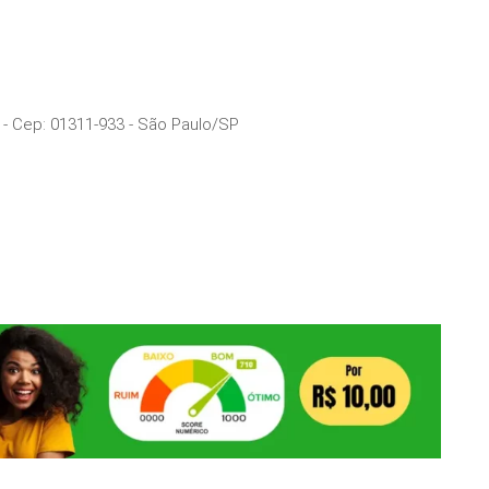
- Cep:
01311-933
-
São Paulo
/
SP