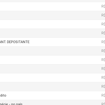
R$
R$
R$
R$
IANT. DEPOSITANTE
R$
R$
R$
R$
R$
R$
dito
R$
pécie - no país
R$