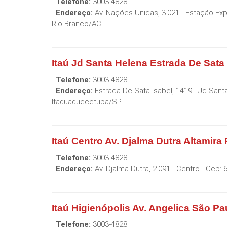
Telefone:
3003-4828
Endereço:
Av. Nações Unidas, 3.021 - Estação Ex
Rio Branco
/
AC
Itaú Jd Santa Helena Estrada De Sata
Telefone:
3003-4828
Endereço:
Estrada De Sata Isabel, 1419 - Jd Sant
Itaquaquecetuba
/
SP
Itaú Centro Av. Djalma Dutra Altamira
Telefone:
3003-4828
Endereço:
Av. Djalma Dutra, 2.091 - Centro
- Cep:
Itaú Higienópolis Av. Angelica São Pa
Telefone:
3003-4828