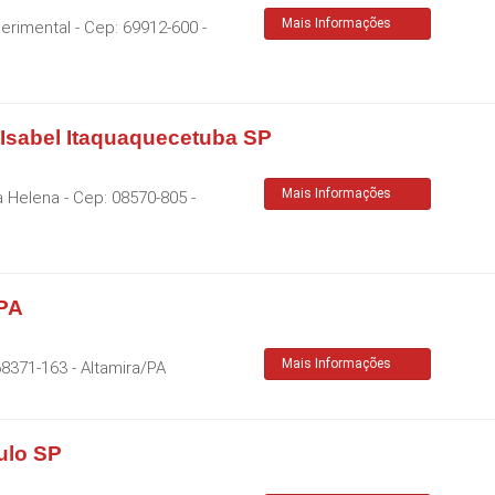
Mais Informações
perimental
- Cep:
69912-600
-
 Isabel Itaquaquecetuba SP
Mais Informações
a Helena
- Cep:
08570-805
-
 PA
Mais Informações
68371-163
-
Altamira
/
PA
ulo SP