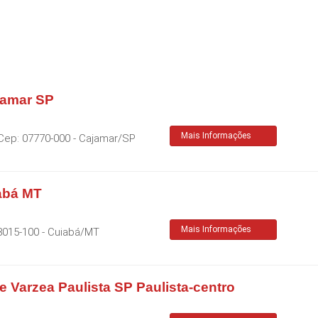
jamar SP
Mais Informações
Cep:
07770-000
-
Cajamar
/
SP
iabá MT
Mais Informações
8015-100
-
Cuiabá
/
MT
e Varzea Paulista SP Paulista-centro