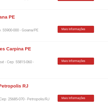
iana PE
Mais Informações
p:
55900-000
-
Goiana
/
PE
es Carpina PE
Mais Informações
osé
- Cep:
55815-060
-
etropolis RJ
Mais Informações
 Cep:
25685-070
-
Petropolis
/
RJ