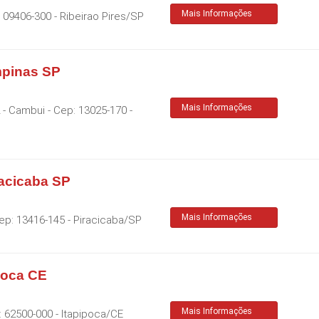
Mais Informações
:
09406-300
-
Ribeirao Pires
/
SP
mpinas SP
Mais Informações
2 - Cambui
- Cep:
13025-170
-
racicaba SP
Mais Informações
ep:
13416-145
-
Piracicaba
/
SP
ipoca CE
Mais Informações
:
62500-000
-
Itapipoca
/
CE