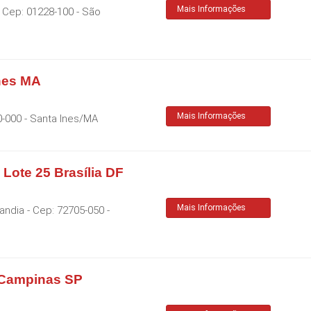
Mais Informações
 Cep:
01228-100
-
São
nes MA
Mais Informações
0-000
-
Santa Ines
/
MA
 Lote 25 Brasília DF
Mais Informações
landia
- Cep:
72705-050
-
z Campinas SP