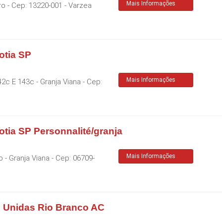
Mais Informações
ro
- Cep:
13220-001
-
Varzea
otia SP
Mais Informações
42c E 143c - Granja Viana
- Cep:
otia SP Personnalité/granja
Mais Informações
 - Granja Viana
- Cep:
06709-
s Unidas Rio Branco AC