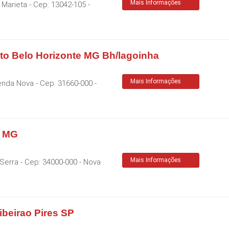
Mais Informações
a Marieta
- Cep:
13042-105
-
to Belo Horizonte MG Bh/lagoinha
Mais Informações
Venda Nova
- Cep:
31660-000
-
a MG
Mais Informações
 Serra
- Cep:
34000-000
-
Nova
ibeirao Pires SP