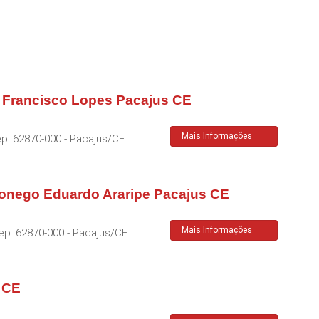
 Francisco Lopes Pacajus CE
Mais Informações
ep:
62870-000
-
Pacajus
/
CE
Conego Eduardo Araripe Pacajus CE
Mais Informações
ep:
62870-000
-
Pacajus
/
CE
s CE