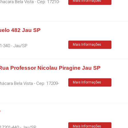
Mais Informações
Chacara Bela Vista
- Cep:
17210-
uelo 482 Jau SP
Mais Informações
1-340
-
Jau
/
SP
Rua Professor Nicolau Piragine Jau SP
Mais Informações
Chácara Bela Vista
- Cep:
17209-
P
Mais Informações
17201-440
-
Jau
/
SP