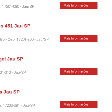
Mais Informações
p:
17201-080
-
Jau
/
SP
es 451 Jau SP
Mais Informações
tro
- Cep:
17201-300
-
Jau
/
SP
gel Jau SP
Mais Informações
01-010
-
Jau
/
SP
a Jau SP
Mais Informações
p:
17203-381
-
Jau
/
SP