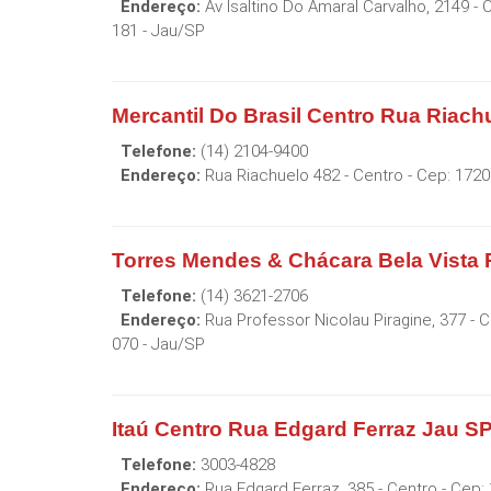
Endereço:
Av Isaltino Do Amaral Carvalho, 2149 - 
181
-
Jau
/
SP
Mercantil Do Brasil Centro Rua Riach
Telefone:
(14) 2104-9400
Endereço:
Rua Riachuelo 482 - Centro
- Cep:
1720
Torres Mendes & Chácara Bela Vista 
Telefone:
(14) 3621-2706
Endereço:
Rua Professor Nicolau Piragine, 377 - 
070
-
Jau
/
SP
Itaú Centro Rua Edgard Ferraz Jau S
Telefone:
3003-4828
Endereço:
Rua Edgard Ferraz, 385 - Centro
- Cep: