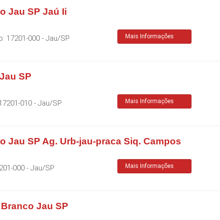
 Jau SP Jaú Ii
Mais Informações
p:
17201-000
-
Jau
/
SP
 Jau SP
Mais Informações
17201-010
-
Jau
/
SP
o Jau SP Ag. Urb-jau-praca Siq. Campos
Mais Informações
201-000
-
Jau
/
SP
o Branco Jau SP