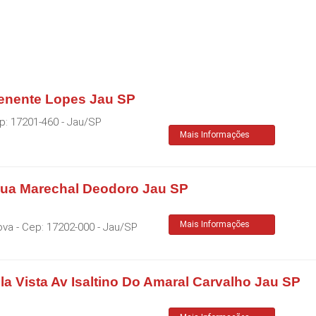
Tenente Lopes Jau SP
p:
17201-460
-
Jau
/
SP
Mais Informações
Rua Marechal Deodoro Jau SP
Mais Informações
ova
- Cep:
17202-000
-
Jau
/
SP
a Vista Av Isaltino Do Amaral Carvalho Jau SP