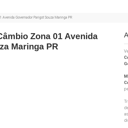
01 Avenida Governador Parigot Souza Maringa PR
A
 Câmbio Zona 01 Avenida
za Maringa PR
V
C
G
M
C
p
T
d
a
di