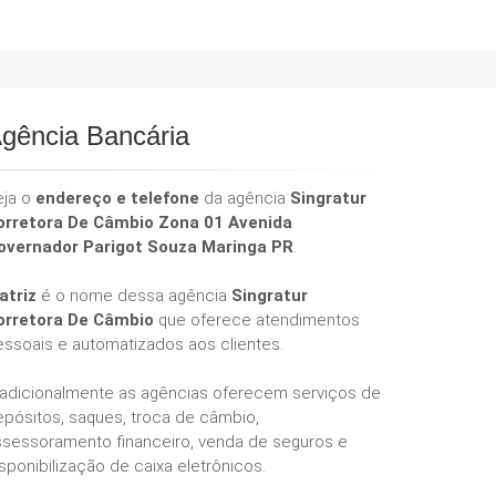
gência Bancária
eja o
endereço e telefone
da agência
Singratur
orretora De Câmbio Zona 01 Avenida
overnador Parigot Souza Maringa PR
.
atriz
é o nome dessa agência
Singratur
orretora De Câmbio
que oferece atendimentos
essoais e automatizados aos clientes.
radicionalmente as agências oferecem serviços de
epósitos, saques, troca de câmbio,
ssessoramento financeiro, venda de seguros e
sponibilização de caixa eletrônicos.