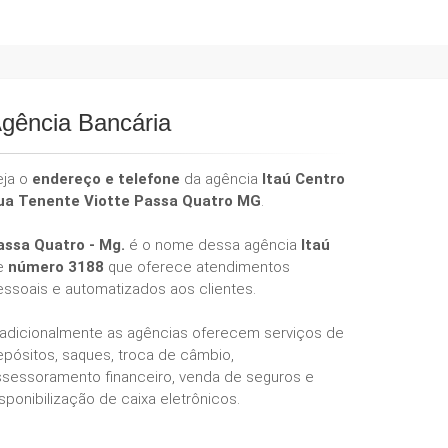
gência Bancária
eja o
endereço e telefone
da agência
Itaú Centro
ua Tenente Viotte Passa Quatro MG
.
assa Quatro - Mg.
é o nome dessa agência
Itaú
e
número 3188
que oferece atendimentos
essoais e automatizados aos clientes.
radicionalmente as agências oferecem serviços de
epósitos, saques, troca de câmbio,
ssessoramento financeiro, venda de seguros e
sponibilização de caixa eletrônicos.