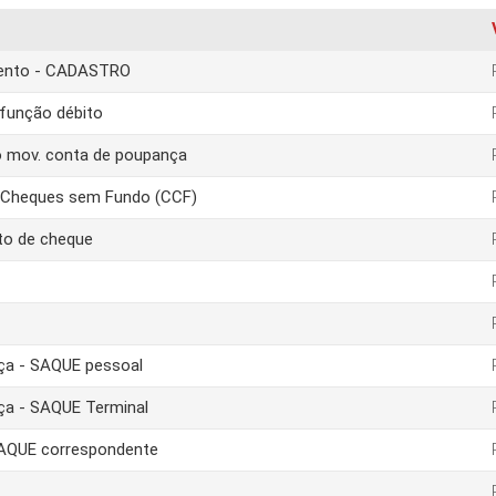
amento - CADASTRO
função débito
o mov. conta de poupança
e Cheques sem Fundo (CCF)
to de cheque
nça - SAQUE pessoal
nça - SAQUE Terminal
 SAQUE correspondente