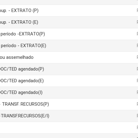
poup. - EXTRATO (P)
poup. - EXTRATO (E)
um período -EXTRATO(P)
m período - EXTRATO(E)
a ou assemelhado
 DOC/TED agendado(P)
 DOC/TED agendado(E)
DOC/TED agendado(I)
ão- TRANSF. RECURSOS(P)
ão-TRANSF.RECURSOS(E/I)