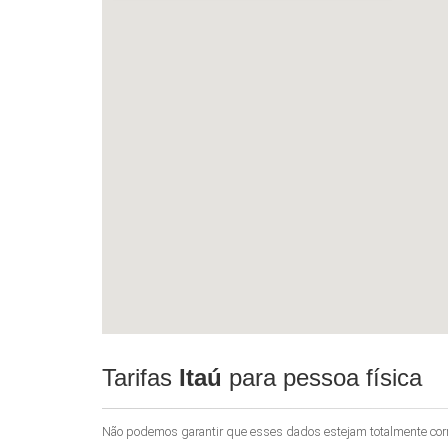
Tarifas
Itaú
para pessoa física
Não podemos garantir que esses dados estejam totalmente corret