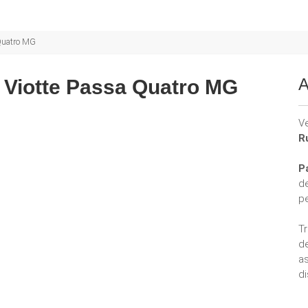
 Quatro MG
A
 Viotte Passa Quatro MG
V
R
P
d
p
T
d
a
di