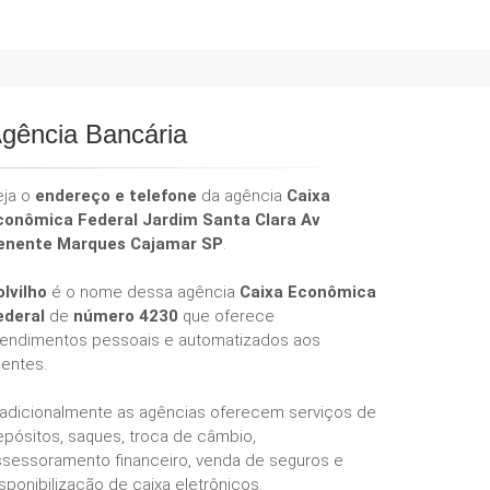
gência Bancária
eja o
endereço e telefone
da agência
Caixa
conômica Federal Jardim Santa Clara Av
enente Marques Cajamar SP
.
olvilho
é o nome dessa agência
Caixa Econômica
ederal
de
número 4230
que oferece
tendimentos pessoais e automatizados aos
ientes.
radicionalmente as agências oferecem serviços de
epósitos, saques, troca de câmbio,
ssessoramento financeiro, venda de seguros e
sponibilização de caixa eletrônicos.