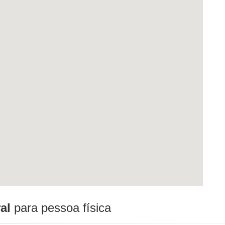
al
para pessoa física