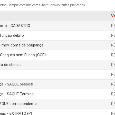
os. Sempre confirme com a instituição as tarifas praticadas.
V
amento - CADASTRO
R$
função débito
R$
o mov. conta de poupança
R$
e Cheques sem Fundo (CCF)
R$
to de cheque
R$
R$
nça - SAQUE pessoal
R$
nça - SAQUE Terminal
R$
 SAQUE correspondente
R$
poup. - EXTRATO (P)
R$