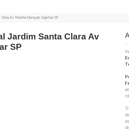
a Clara Av Tenente Marques Cajamar SP
A
l Jardim Santa Clara Av
ar SP
V
E
T
P
F
a
cl
T
d
a
di