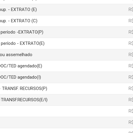
poup. - EXTRATO (E)
R$
poup. - EXTRATO (C)
R$
um período -EXTRATO(P)
R$
m período - EXTRATO(E)
R$
a ou assemelhado
R$
 DOC/TED agendado(E)
R$
DOC/TED agendado(I)
R$
ão- TRANSF. RECURSOS(P)
R$
ão-TRANSF.RECURSOS(E/I)
R$
R$
R$