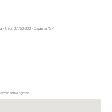
ra
- Cep:
07750-000
-
Cajamar
/
SP
dereço com a agência.