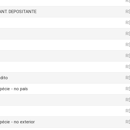
R$
IANT. DEPOSITANTE
R$
R$
R$
R$
R$
R$
dito
R$
pécie - no país
R$
R$
R$
pécie - no exterior
R$