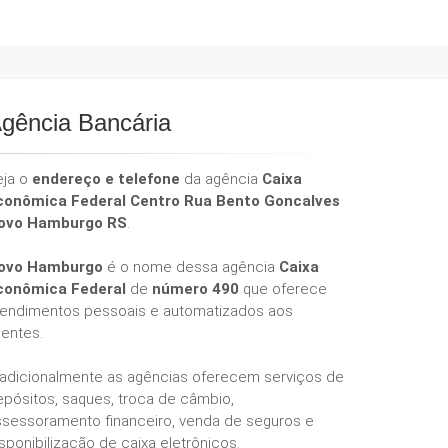
gência Bancária
eja o
endereço e telefone
da agência
Caixa
conômica Federal Centro Rua Bento Goncalves
ovo Hamburgo RS
.
ovo Hamburgo
é o nome dessa agência
Caixa
conômica Federal
de
número 490
que oferece
tendimentos pessoais e automatizados aos
ientes.
radicionalmente as agências oferecem serviços de
epósitos, saques, troca de câmbio,
ssessoramento financeiro, venda de seguros e
sponibilização de caixa eletrônicos.