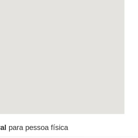
al
para pessoa física