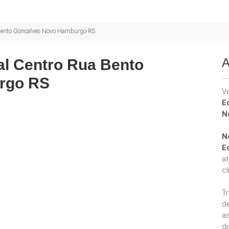
 Bento Goncalves Novo Hamburgo RS
A
l Centro Rua Bento
rgo RS
V
E
N
N
E
a
cl
T
d
a
di