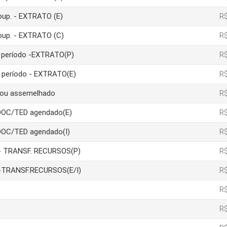
poup. - EXTRATO (E)
R$
poup. - EXTRATO (C)
R$
um período -EXTRATO(P)
R$
m período - EXTRATO(E)
R$
a ou assemelhado
R$
 DOC/TED agendado(E)
R$
DOC/TED agendado(I)
R$
ão- TRANSF. RECURSOS(P)
R$
ão-TRANSF.RECURSOS(E/I)
R$
R$
R$