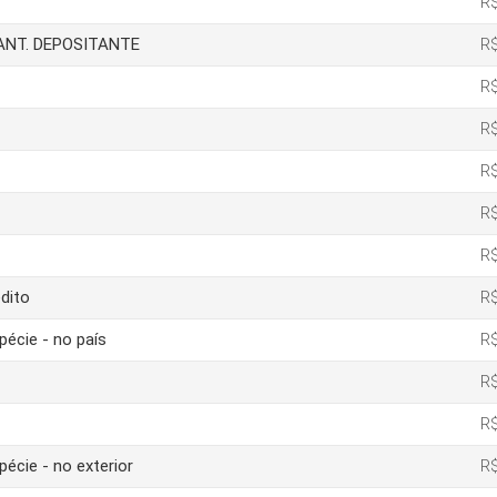
R$
IANT. DEPOSITANTE
R$
R$
R$
R$
R$
R$
dito
R$
pécie - no país
R$
R$
R$
pécie - no exterior
R$