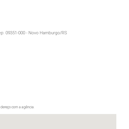
ep:
09351-000
-
Novo Hamburgo
/
RS
dereço com a agência.