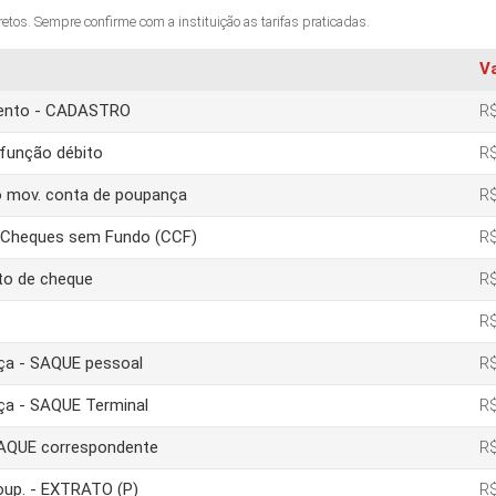
os. Sempre confirme com a instituição as tarifas praticadas.
V
amento - CADASTRO
R$
função débito
R$
o mov. conta de poupança
R$
e Cheques sem Fundo (CCF)
R$
to de cheque
R$
R$
nça - SAQUE pessoal
R$
nça - SAQUE Terminal
R$
 SAQUE correspondente
R$
poup. - EXTRATO (P)
R$