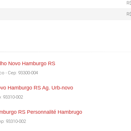
R$
R$
ilho Novo Hamburgo RS
co - Cep: 93300-004
ovo Hamburgo RS Ag. Urb-novo
: 93310-002
mburgo RS Personnalité Hambrugo
ep: 93310-002