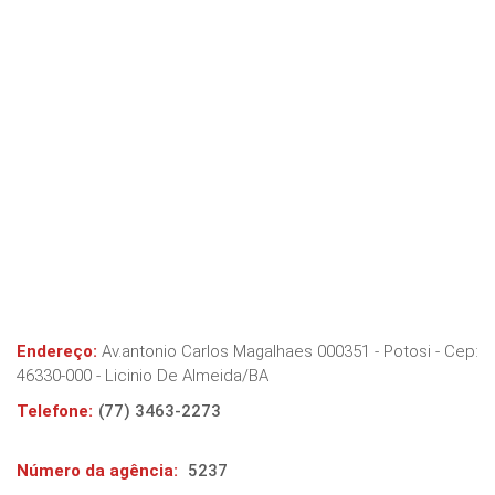
Endereço:
Av.antonio Carlos Magalhaes 000351 - Potosi
- Cep:
46330-000
-
Licinio De Almeida
/
BA
Telefone:
(77) 3463-2273
Número da agência:
5237