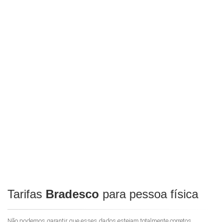
Tarifas
Bradesco
para pessoa física
Não podemos garantir que esses dados estejam totalmente corretos.