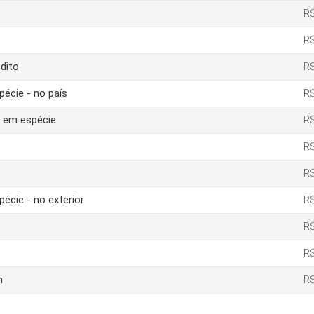
R$
R$
dito
R$
pécie - no país
R$
o em espécie
R$
R$
R$
pécie - no exterior
R$
R$
R$
m
R$