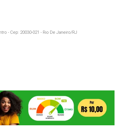
ntro
- Cep:
20030-021
-
Rio De Janeiro
/
RJ