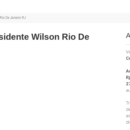
Rio De Janeiro RJ
A
sidente Wilson Rio De
V
C
A
Rj
2
a
T
d
a
di