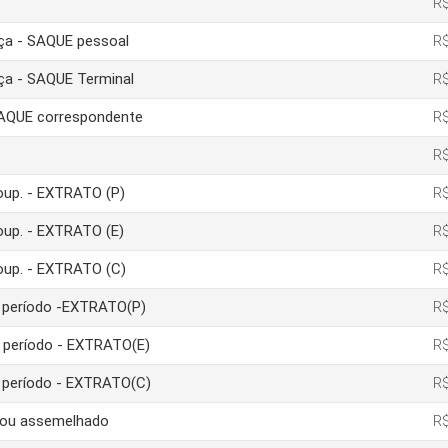
R$
nça - SAQUE pessoal
R$
nça - SAQUE Terminal
R$
 SAQUE correspondente
R$
R$
poup. - EXTRATO (P)
R$
poup. - EXTRATO (E)
R$
poup. - EXTRATO (C)
R$
um período -EXTRATO(P)
R$
m período - EXTRATO(E)
R$
m período - EXTRATO(C)
R$
a ou assemelhado
R$