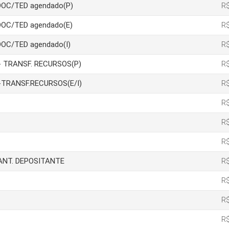
 DOC/TED agendado(P)
R$
 DOC/TED agendado(E)
R$
DOC/TED agendado(I)
R$
ão- TRANSF. RECURSOS(P)
R$
ão-TRANSF.RECURSOS(E/I)
R$
R$
R$
R$
IANT. DEPOSITANTE
R$
R$
R$
R$