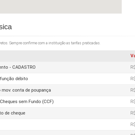
sica
os. Sempre confirme com a instituição as tarifas praticadas.
V
amento - CADASTRO
R$
função débito
R$
o mov. conta de poupança
R$
e Cheques sem Fundo (CCF)
R$
to de cheque
R$
R$