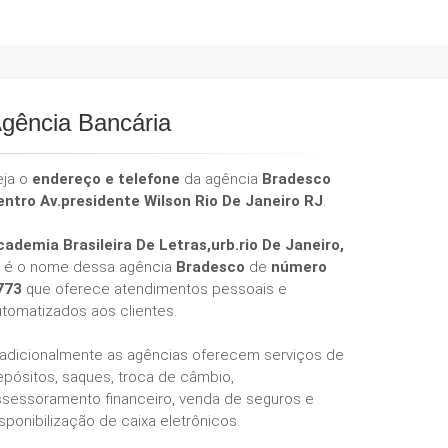
gência Bancária
eja o
endereço e telefone
da agência
Bradesco
entro Av.presidente Wilson Rio De Janeiro RJ
.
cademia Brasileira De Letras,urb.rio De Janeiro,
é o nome dessa agência
Bradesco
de
número
773
que oferece atendimentos pessoais e
utomatizados aos clientes.
radicionalmente as agências oferecem serviços de
epósitos, saques, troca de câmbio,
ssessoramento financeiro, venda de seguros e
sponibilização de caixa eletrônicos.