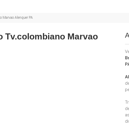
no Marvao Alenquer PA
A
to Tv.colombiano Marvao
V
B
P
A
d
p
T
d
a
di