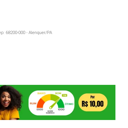
ep:
68200-000
-
Alenquer
/
PA