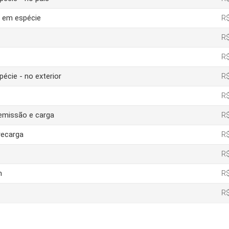
o em espécie
R$
R$
R$
pécie - no exterior
R$
R$
 emissão e carga
R$
recarga
R$
R$
m
R$
R$