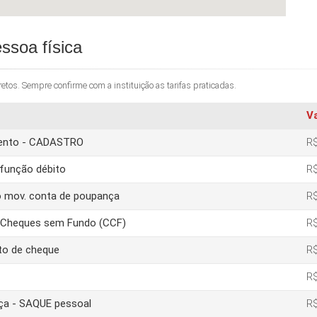
ssoa física
os. Sempre confirme com a instituição as tarifas praticadas.
V
amento - CADASTRO
R$
função débito
R$
o mov. conta de poupança
R$
e Cheques sem Fundo (CCF)
R$
to de cheque
R$
R$
nça - SAQUE pessoal
R$