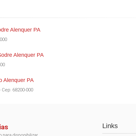
odre Alenquer PA
-000
Sodre Alenquer PA
000
o Alenquer PA
- Cep: 68200-000
Links
ias
 para disponibilizar