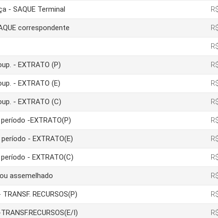
nça - SAQUE Terminal
R$
 SAQUE correspondente
R$
R$
poup. - EXTRATO (P)
R$
poup. - EXTRATO (E)
R$
poup. - EXTRATO (C)
R$
um período -EXTRATO(P)
R$
m período - EXTRATO(E)
R$
m período - EXTRATO(C)
R$
a ou assemelhado
R$
ão- TRANSF. RECURSOS(P)
R$
ão-TRANSF.RECURSOS(E/I)
R$