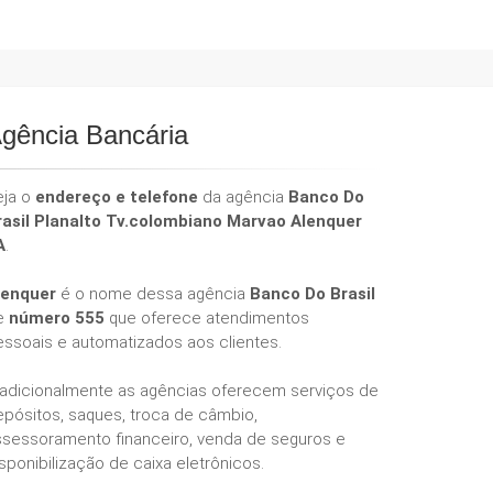
gência Bancária
eja o
endereço e telefone
da agência
Banco Do
rasil Planalto Tv.colombiano Marvao Alenquer
A
.
lenquer
é o nome dessa agência
Banco Do Brasil
e
número 555
que oferece atendimentos
essoais e automatizados aos clientes.
radicionalmente as agências oferecem serviços de
epósitos, saques, troca de câmbio,
ssessoramento financeiro, venda de seguros e
sponibilização de caixa eletrônicos.