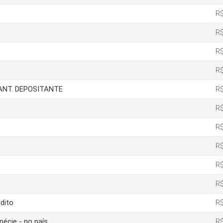
R$
R$
R$
R$
IANT. DEPOSITANTE
R$
R$
R$
R$
R$
R$
dito
R$
pécie - no país
R$