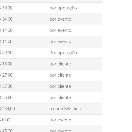
 50,20
por operação
 34,60
por evento
 14,00
por evento
 14,00
por evento
 59,90
Por operação
 15,90
por cliente
 27,90
por cliente
 37,30
por cliente
 55,60
por cliente
 234,00
a cada 365 dias
 0,00
por evento
 15,00
por evento