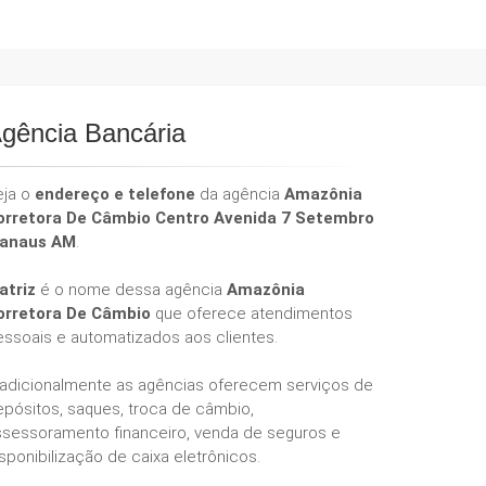
gência Bancária
eja o
endereço e telefone
da agência
Amazônia
orretora De Câmbio Centro Avenida 7 Setembro
anaus AM
.
atriz
é o nome dessa agência
Amazônia
orretora De Câmbio
que oferece atendimentos
essoais e automatizados aos clientes.
radicionalmente as agências oferecem serviços de
epósitos, saques, troca de câmbio,
ssessoramento financeiro, venda de seguros e
sponibilização de caixa eletrônicos.