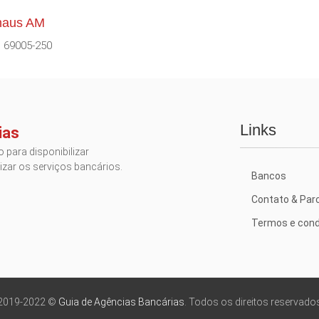
anaus AM
: 69005-250
Links
ias
 para disponibilizar
izar os serviços bancários.
Bancos
Contato & Par
Termos e cond
2019-2022 ©
Guia de Agências Bancárias
. Todos os direitos reservado