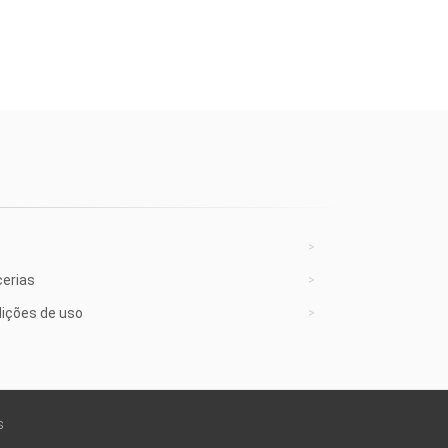
cerias
ições de uso
s