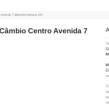
ro Avenida 7 Setembro Manaus AM
A
Câmbio Centro Avenida 7
V
C
M
M
C
p
T
d
a
di