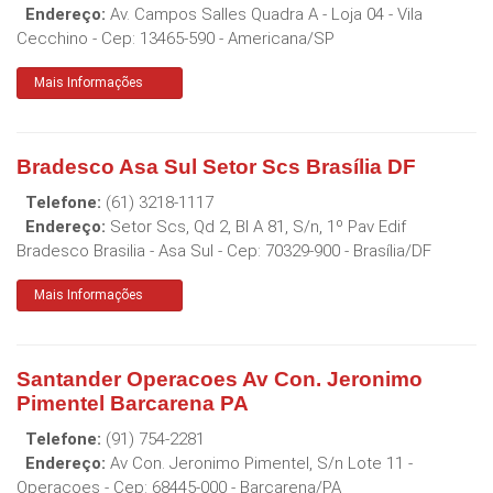
Endereço:
Av. Campos Salles Quadra A - Loja 04 - Vila
Cecchino
- Cep:
13465-590
-
Americana
/
SP
Mais Informações
Bradesco Asa Sul Setor Scs Brasília DF
Telefone:
(61) 3218-1117
Endereço:
Setor Scs, Qd 2, Bl A 81, S/n, 1º Pav Edif
Bradesco Brasilia - Asa Sul
- Cep:
70329-900
-
Brasília
/
DF
Mais Informações
Santander Operacoes Av Con. Jeronimo
Pimentel Barcarena PA
Telefone:
(91) 754-2281
Endereço:
Av Con. Jeronimo Pimentel, S/n Lote 11 -
Operacoes
- Cep:
68445-000
-
Barcarena
/
PA