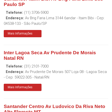
Paulo SP
Telefone:
(11) 3706-5900
Endereço:
Av Brig Faria Lima 3144 6andar - Itaim Bibi
- Cep:
04538-133
-
São Paulo
/
SP
Mais Informações
Inter Lagoa Seca Av Prudente De Morais
Natal RN
Telefone:
(31) 2101-7000
Endereço:
Av Prudente De Morais 507 Loja 08 - Lagoa Seca
- Cep:
59022-305
-
Natal
/
RN
Mais Informações
Santander Centro Av Ludovico Da Riva Neto
Alta Floresta MT