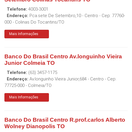
Telefone:
4003-3001
Endereço:
Pca.sete De Setembro,10 - Centro
- Cep:
77760-
000
-
Colinas Do Tocantins
/
TO
Mais Informações
Banco Do Brasil Centro Av.longuinho Vieira
Junior Colmeia TO
Telefone:
(63) 3457-1175
Endereço:
Av.longuinho Vieira Junior,684 - Centro
- Cep:
77725-000
-
Colmeia
/
TO
Mais Informações
Banco Do Brasil Centro R.prof.carlos Alberto
Wolney Dianopolis TO