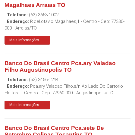
Magalhaes Arraias TO
Telefone:
(63) 3653-1002
Endereço:
R.cel.otavio Magalhaes,1 - Centro
- Cep:
77330-
000
-
Arraias
/
TO
Mais Informações
Banco Do Brasil Centro Pca.ary Valadao
Filho Augustinopolis TO
Telefone:
(63) 3456-1244
Endereço:
Pca.ary Valadao Filho,s/n Ao Lado Do Cartorio
Eleitoral - Centro
- Cep:
77960-000
-
Augustinopolis
/
TO
Mais Informações
Banco Do Brasil Centro Pca.sete De
Setembro Colinas Tocantins TO