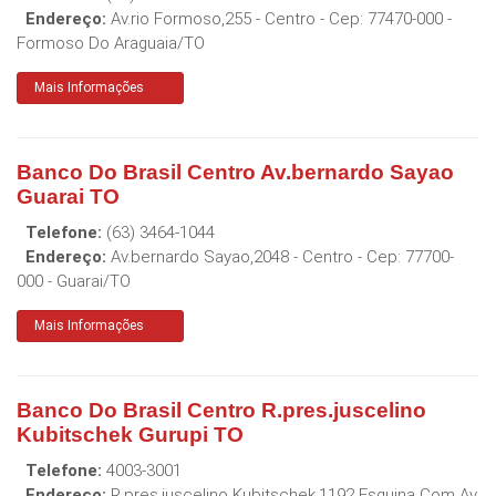
Endereço:
Av.rio Formoso,255 - Centro
- Cep:
77470-000
-
Formoso Do Araguaia
/
TO
Mais Informações
Banco Do Brasil Centro Av.bernardo Sayao
Guarai TO
Telefone:
(63) 3464-1044
Endereço:
Av.bernardo Sayao,2048 - Centro
- Cep:
77700-
000
-
Guarai
/
TO
Mais Informações
Banco Do Brasil Centro R.pres.juscelino
Kubitschek Gurupi TO
Telefone:
4003-3001
Endereço:
R.pres.juscelino Kubitschek,1192 Esquina Com Av.