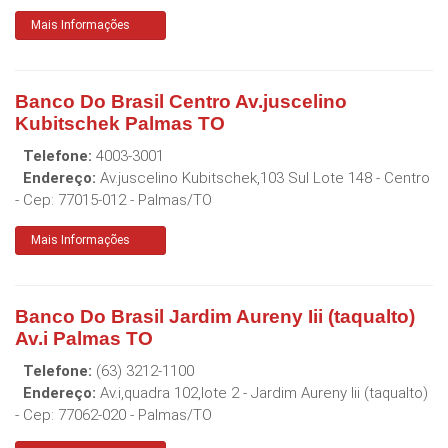
Mais Informações
Banco Do Brasil Centro Av.juscelino
Kubitschek Palmas TO
Telefone:
4003-3001
Endereço:
Av.juscelino Kubitschek,103 Sul Lote 148 - Centro
- Cep:
77015-012
-
Palmas
/
TO
Mais Informações
Banco Do Brasil Jardim Aureny Iii (taqualto)
Av.i Palmas TO
Telefone:
(63) 3212-1100
Endereço:
Av.i,quadra 102,lote 2 - Jardim Aureny Iii (taqualto)
- Cep:
77062-020
-
Palmas
/
TO