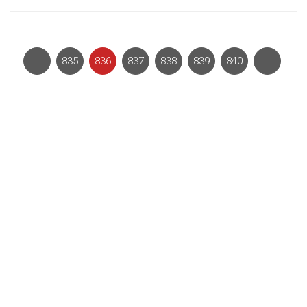
835
836
837
838
839
840