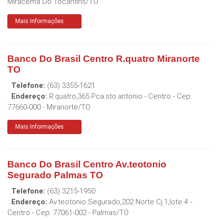
Miracema Do Tocantins
/
TO
Mais Informações
Banco Do Brasil Centro R.quatro Miranorte
TO
Telefone:
(63) 3355-1621
Endereço:
R.quatro,365 Pca.sto.antonio - Centro
- Cep:
77660-000
-
Miranorte
/
TO
Mais Informações
Banco Do Brasil Centro Av.teotonio
Segurado Palmas TO
Telefone:
(63) 3215-1950
Endereço:
Av.teotonio Segurado,202 Norte Cj.1,lote 4 -
Centro
- Cep:
77061-002
-
Palmas
/
TO