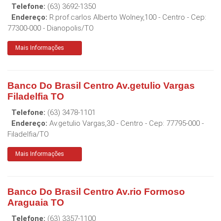
Telefone:
(63) 3692-1350
Endereço:
R.prof.carlos Alberto Wolney,100 - Centro
- Cep:
77300-000
-
Dianopolis
/
TO
Mais Informações
Banco Do Brasil Centro Av.getulio Vargas
Filadelfia TO
Telefone:
(63) 3478-1101
Endereço:
Av.getulio Vargas,30 - Centro
- Cep:
77795-000
-
Filadelfia
/
TO
Mais Informações
Banco Do Brasil Centro Av.rio Formoso
Araguaia TO
Telefone:
(63) 3357-1100