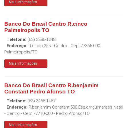
Mais Informações
Banco Do Brasil Centro R.cinco
Palmeiropolis TO
Telefone:
(63) 3386-1248
Endereço:
R.cinco,255 - Centro
- Cep:
77365-000
-
Palmeiropolis
/
TO
Mais Informações
Banco Do Brasil Centro R.benjamim
Constant Pedro Afonso TO
Telefone:
(63) 3466-1467
Endereço:
R.benjamim Constant,588 Esq.c/r.guimaraes Natal
- Centro
- Cep:
77710-000
-
Pedro Afonso
/
TO
Mais Informações