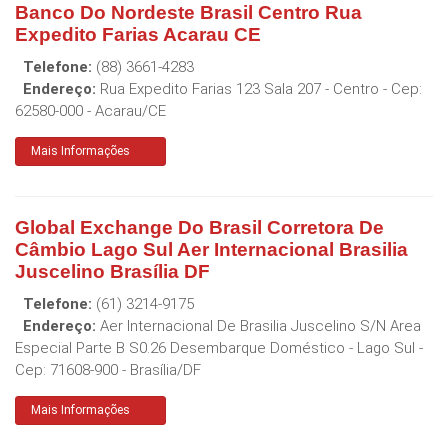
Banco Do Nordeste Brasil Centro Rua
Expedito Farias Acarau CE
Telefone:
(88) 3661-4283
Endereço:
Rua Expedito Farias 123 Sala 207 - Centro
- Cep:
62580-000
-
Acarau
/
CE
Mais Informações
Global Exchange Do Brasil Corretora De
Câmbio Lago Sul Aer Internacional Brasilia
Juscelino Brasília DF
Telefone:
(61) 3214-9175
Endereço:
Aer Internacional De Brasilia Juscelino S/N Area
Especial Parte B S0.26 Desembarque Doméstico - Lago Sul
-
Cep:
71608-900
-
Brasília
/
DF
Mais Informações