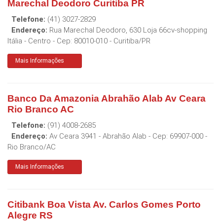
Marechal Deodoro Curitiba PR
Telefone:
(41) 3027-2829
Endereço:
Rua Marechal Deodoro, 630 Loja 66cv-shopping
Itália - Centro
- Cep:
80010-010
-
Curitiba
/
PR
Mais Informações
Banco Da Amazonia Abrahão Alab Av Ceara
Rio Branco AC
Telefone:
(91) 4008-2685
Endereço:
Av Ceara 3941 - Abrahão Alab
- Cep:
69907-000
-
Rio Branco
/
AC
Mais Informações
Citibank Boa Vista Av. Carlos Gomes Porto
Alegre RS