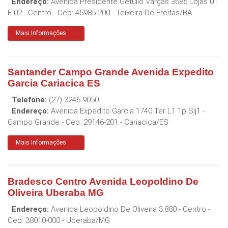
Endereço:
Avenida Presidente Getulio Vargas 3685 Lojas 01
E 02 - Centro
- Cep:
45985-200
-
Teixeira De Freitas
/
BA
Mais Informações
Santander Campo Grande Avenida Expedito
Garcia Cariacica ES
Telefone:
(27) 3246-9050
Endereço:
Avenida Expedito Garcia 1740 Ter L1 1p Slj1 -
Campo Grande
- Cep:
29146-201
-
Cariacica
/
ES
Mais Informações
Bradesco Centro Avenida Leopoldino De
Oliveira Uberaba MG
Endereço:
Avenida Leopoldino De Oliveira 3.880 - Centro
-
Cep:
38010-000
-
Uberaba
/
MG