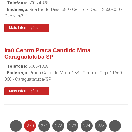
Telefone:
3003-4828
Endereço:
Rua Bento Dias, 589 - Centro
- Cep:
13360-000
-
Capivari
/
SP
Mais Informações
Itaú Centro Praca Candido Mota
Caraguatatuba SP
Telefone:
3003-4828
Endereço:
Praca Candido Mota, 133 - Centro
- Cep:
11660-
060
-
Caraguatatuba
/
SP
Mais Informações
270
271
272
273
274
275