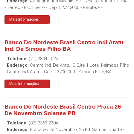
Endereço:
Av. Agamenon Magalhães, 2764 Ed. Ant. A. Galvão
- Térreo - Espinheiro
- Cep:
52020-000
-
Recife
/
PE
Mais Informações
Banco Do Nordeste Brasil Centro Indl Aratu
Ind. De Simoes Filho BA
Telefone:
(71) 3394-1022
Endereço:
Centro Ind. De Aratu, Q 2,lte 1 Lote 1-simoes Filho
- Centro Indl Aratu
- Cep:
43700-000
-
Simoes Filho
/
BA
Mais Informações
Banco Do Nordeste Brasil Centro Praca 26
De Novembro Solanea PB
Telefone:
(83) 3363-2304
Endereço:
Praca 26 De Novembro, 25 Ed. Samuel Duarte -