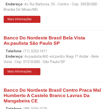
Endereço:
Av. Rui Barbosa, 55 - Centro
- Cep:
39330-000
-
Brasília De Minas
/
MG
Mais Informações
Banco Do Nordeste Brasil Bela Vista
Av.paulista São Paulo SP
Telefone:
(11) 3253-1611
Endereço:
Av.paulista,460 -ed.pedro Biagi 1º Andar - Bela
Vista
- Cep:
01310-000
-
São Paulo
/
SP
Mais Informações
Banco Do Nordeste Brasil Centro Praca Mal
Humberto A Castelo Branco Lavras Da
Mangabeira CE
Telefone:
(88) 3536-1076