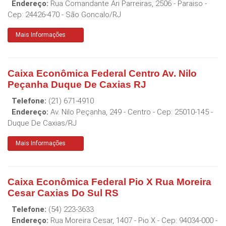
Endereço:
Rua Comandante Ari Parreiras, 2506 - Paraiso
-
Cep:
24426-470
-
São Goncalo
/
RJ
Mais Informações
Caixa Econômica Federal Centro Av. Nilo
Peçanha Duque De Caxias RJ
Telefone:
(21) 671-4910
Endereço:
Av. Nilo Peçanha, 249 - Centro
- Cep:
25010-145
-
Duque De Caxias
/
RJ
Mais Informações
Caixa Econômica Federal Pio X Rua Moreira
Cesar Caxias Do Sul RS
Telefone:
(54) 223-3633
Endereço:
Rua Moreira Cesar, 1407 - Pio X
- Cep:
94034-000
-