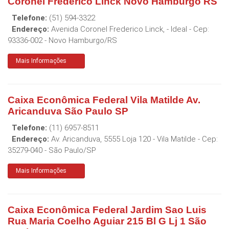
Coronel Frederico Linck Novo Hamburgo RS
Telefone:
(51) 594-3322
Endereço:
Avenida Coronel Frederico Linck, - Ideal
- Cep:
93336-002
-
Novo Hamburgo
/
RS
Mais Informações
Caixa Econômica Federal Vila Matilde Av.
Aricanduva São Paulo SP
Telefone:
(11) 6957-8511
Endereço:
Av. Aricanduva, 5555 Loja 120 - Vila Matilde
- Cep:
35279-040
-
São Paulo
/
SP
Mais Informações
Caixa Econômica Federal Jardim Sao Luis
Rua Maria Coelho Aguiar 215 Bl G Lj 1 São