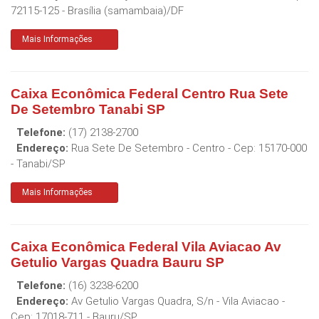
72115-125
-
Brasília (samambaia)
/
DF
Mais Informações
Caixa Econômica Federal Centro Rua Sete
De Setembro Tanabi SP
Telefone:
(17) 2138-2700
Endereço:
Rua Sete De Setembro - Centro
- Cep:
15170-000
-
Tanabi
/
SP
Mais Informações
Caixa Econômica Federal Vila Aviacao Av
Getulio Vargas Quadra Bauru SP
Telefone:
(16) 3238-6200
Endereço:
Av Getulio Vargas Quadra, S/n - Vila Aviacao
-
Cep:
17018-711
-
Bauru
/
SP