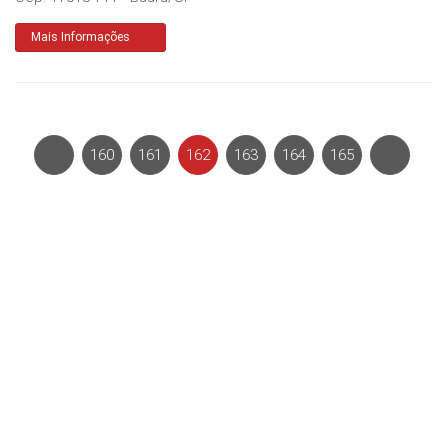
Mais Informações
160
161
162
163
164
165