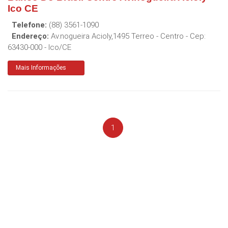
Ico CE
Telefone:
(88) 3561-1090
Endereço:
Av.nogueira Acioly,1495 Terreo - Centro
- Cep:
63430-000
-
Ico
/
CE
Mais Informações
1