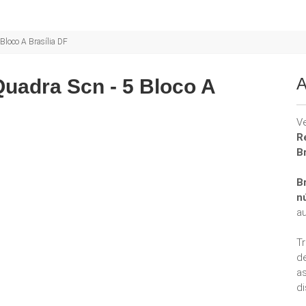
Bloco A Brasília DF
A
uadra Scn - 5 Bloco A
V
R
Br
Br
n
a
T
d
a
di