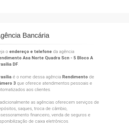
gência Bancária
eja o
endereço e telefone
da agência
endimento Asa Norte Quadra Scn - 5 Bloco A
asília DF
.
asília
é o nome dessa agência
Rendimento
de
úmero 3
que oferece atendimentos pessoais e
utomatizados aos clientes.
radicionalmente as agências oferecem serviços de
epósitos, saques, troca de câmbio,
ssessoramento financeiro, venda de seguros e
sponibilização de caixa eletrônicos.