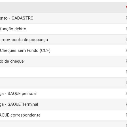
amento - CADASTRO
função débito
o mov. conta de poupança
e Cheques sem Fundo (CCF)
to de cheque
nça - SAQUE pessoal
nça - SAQUE Terminal
 SAQUE correspondente