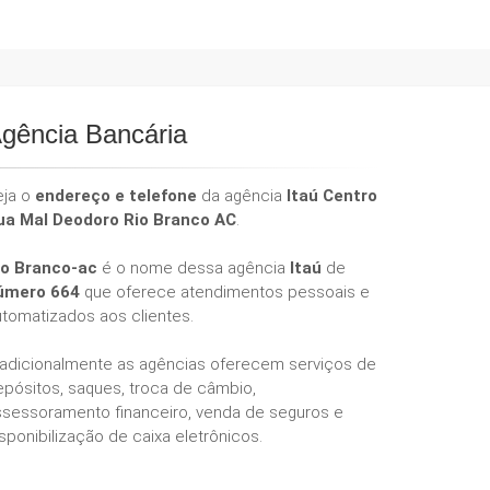
gência Bancária
eja o
endereço e telefone
da agência
Itaú Centro
ua Mal Deodoro Rio Branco AC
.
io Branco-ac
é o nome dessa agência
Itaú
de
úmero 664
que oferece atendimentos pessoais e
utomatizados aos clientes.
radicionalmente as agências oferecem serviços de
epósitos, saques, troca de câmbio,
ssessoramento financeiro, venda de seguros e
sponibilização de caixa eletrônicos.