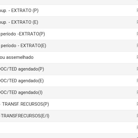
poup. - EXTRATO (P)
poup. - EXTRATO (E)
um período -EXTRATO(P)
m período - EXTRATO(E)
a ou assemelhado
 DOC/TED agendado(P)
 DOC/TED agendado(E)
DOC/TED agendado(I)
ão- TRANSF. RECURSOS(P)
ão-TRANSF.RECURSOS(E/I)