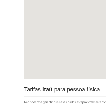
Tarifas
Itaú
para pessoa física
Não podemos garantir que esses dados estejam totalmente corret