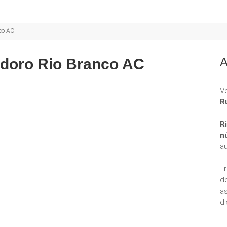
nco AC
A
odoro Rio Branco AC
V
R
R
n
a
T
d
a
di