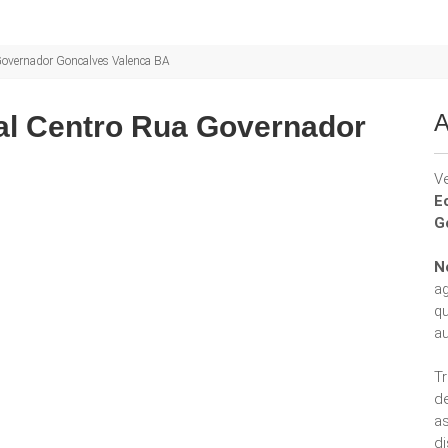
Governador Goncalves Valenca BA
A
al Centro Rua Governador
V
E
G
N
a
q
a
T
d
a
di