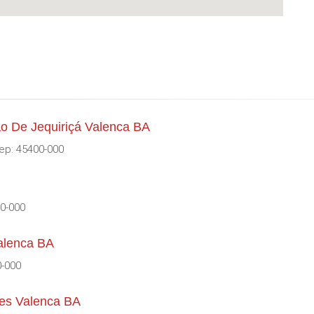
o De Jequiriçá Valenca BA
Cep: 45400-000
00-000
alenca BA
0-000
es Valenca BA