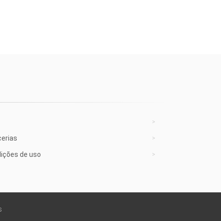
cerias
ições de uso
s