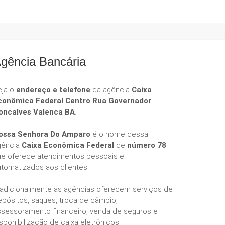
gência Bancária
eja o
endereço e telefone
da agência
Caixa
conômica Federal Centro Rua Governador
oncalves Valenca BA
.
ossa Senhora Do Amparo
é o nome dessa
gência
Caixa Econômica Federal
de
número 78
ue oferece atendimentos pessoais e
utomatizados aos clientes.
radicionalmente as agências oferecem serviços de
epósitos, saques, troca de câmbio,
ssessoramento financeiro, venda de seguros e
sponibilização de caixa eletrônicos.