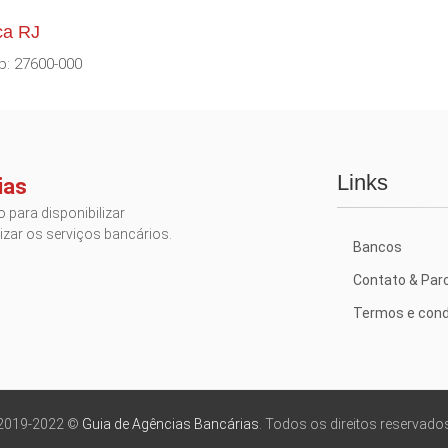
ca RJ
ep: 27600-000
Links
ias
 para disponibilizar
izar os serviços bancários.
Bancos
Contato & Par
Termos e cond
2019-2022 ©
Guia de Agências Bancárias
. Todos os direitos reservado