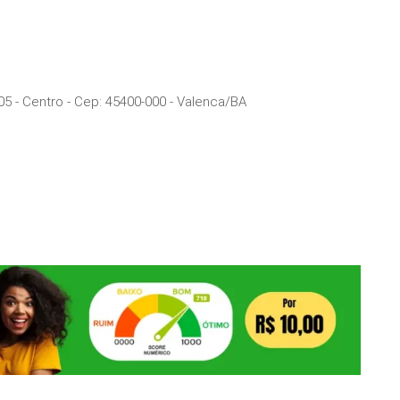
5 - Centro
- Cep:
45400-000
-
Valenca
/
BA