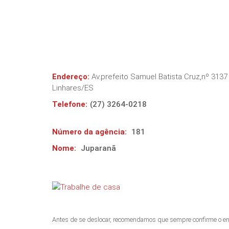
Endereço:
Av.prefeito Samuel Batista Cruz,nº 31
Linhares
/
ES
Telefone:
(27) 3264-0218
Número da agência:
181
Nome:
Juparanã
Antes de se deslocar, recomendamos que sempre confirme o en