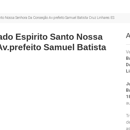
to Nossa Senhora Da Conceição Av.prefeito Samuel Batista Cruz Linhares ES
A
do Espirito Santo Nossa
v.prefeito Samuel Batista
V
B
D
L
J
B
1
a
T
d
a