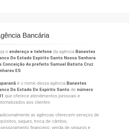
gência Bancária
eja o
endereço e telefone
da agência
Banestes
anco Do Estado Espirito Santo Nossa Senhora
a Conceição Av.prefeito Samuel Batista Cruz
inhares ES
.
uparanã
é o nome dessa agência
Banestes
anco Do Estado Do Espirito Santo
de
número
81
que oferece atendimentos pessoais e
utomatizados aos clientes.
radicionalmente as agências oferecem serviços de
epósitos, saques, troca de câmbio,
ssessoramento financeiro, venda de seguros e