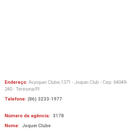
Endereço:
Av.joquei Clube,1371 - Joquei Club
- Cep:
64049-
240
-
Teresina
/
PI
Telefone:
(86) 3233-1977
Número da agência:
3178
Nome:
Joquei Clube