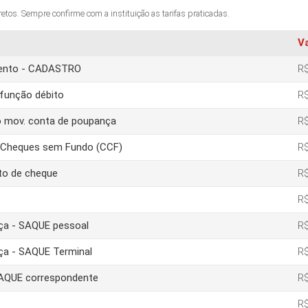
os. Sempre confirme com a instituição as tarifas praticadas.
V
amento - CADASTRO
R$
função débito
R$
o mov. conta de poupança
R$
e Cheques sem Fundo (CCF)
R$
to de cheque
R$
R$
nça - SAQUE pessoal
R$
nça - SAQUE Terminal
R$
 SAQUE correspondente
R$
R$