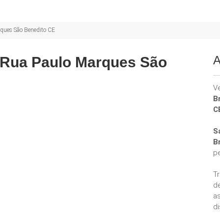
rques São Benedito CE
A
 Rua Paulo Marques São
V
B
C
S
B
p
T
d
a
di