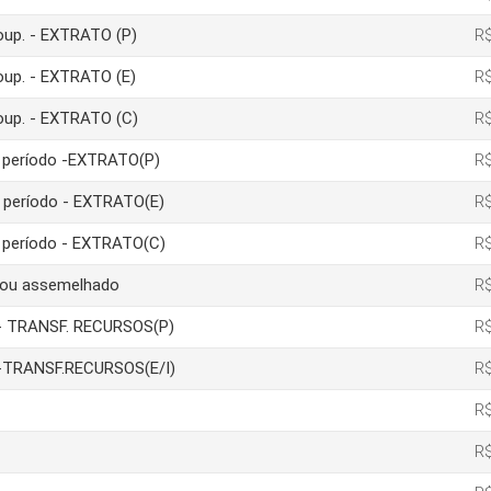
poup. - EXTRATO (P)
R$
poup. - EXTRATO (E)
R$
poup. - EXTRATO (C)
R$
um período -EXTRATO(P)
R$
m período - EXTRATO(E)
R$
m período - EXTRATO(C)
R$
a ou assemelhado
R$
ão- TRANSF. RECURSOS(P)
R$
ão-TRANSF.RECURSOS(E/I)
R$
R$
R$