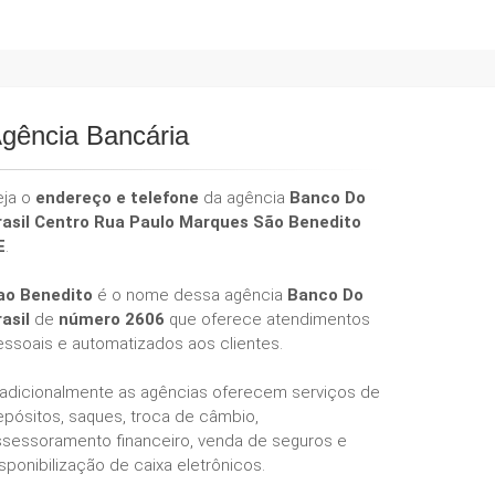
gência Bancária
eja o
endereço e telefone
da agência
Banco Do
rasil Centro Rua Paulo Marques São Benedito
E
.
ao Benedito
é o nome dessa agência
Banco Do
rasil
de
número 2606
que oferece atendimentos
essoais e automatizados aos clientes.
radicionalmente as agências oferecem serviços de
epósitos, saques, troca de câmbio,
ssessoramento financeiro, venda de seguros e
sponibilização de caixa eletrônicos.