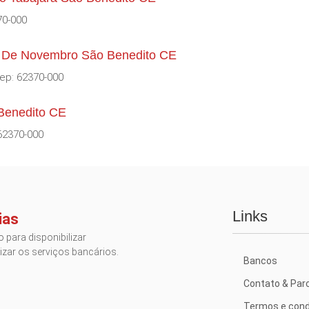
70-000
5 De Novembro São Benedito CE
ep: 62370-000
Benedito CE
62370-000
Links
ias
 para disponibilizar
izar os serviços bancários.
Bancos
Contato & Par
Termos e cond