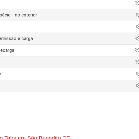
R$
pécie - no exterior
R$
R$
 emissão e carga
R$
recarga
R$
R$
m
R$
R$
io Tabajara São Benedito CE