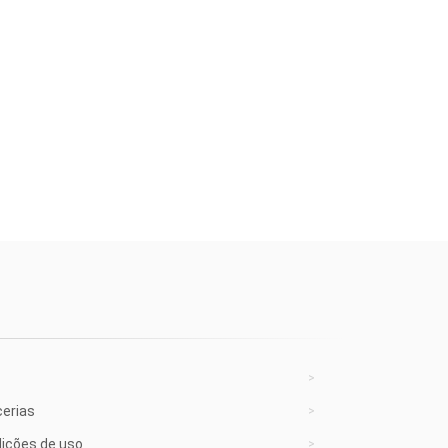
cerias
ições de uso