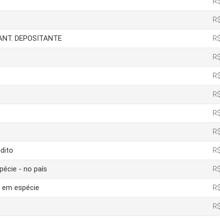
R$
R$
IANT. DEPOSITANTE
R$
R$
R$
R$
R$
R$
dito
R$
pécie - no país
R$
o em espécie
R$
R$