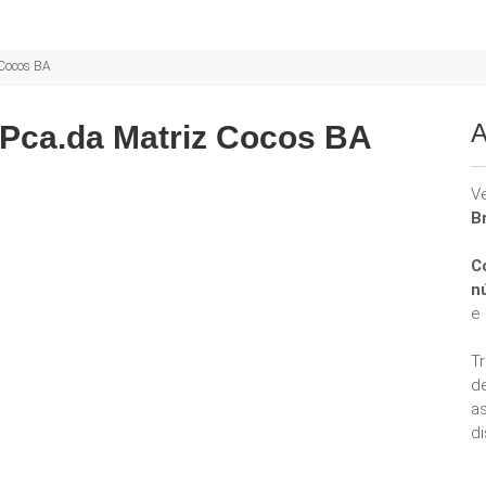
 Cocos BA
A
 Pca.da Matriz Cocos BA
V
B
C
n
e
T
d
a
di