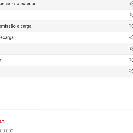
pécie - no exterior
R$
R$
 emissão e carga
R$
recarga
R$
R$
m
R$
R$
BA
680-000