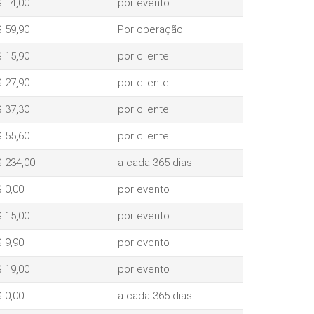
 14,00
por evento
 59,90
Por operação
 15,90
por cliente
 27,90
por cliente
 37,30
por cliente
 55,60
por cliente
 234,00
a cada 365 dias
 0,00
por evento
 15,00
por evento
 9,90
por evento
 19,00
por evento
 0,00
a cada 365 dias