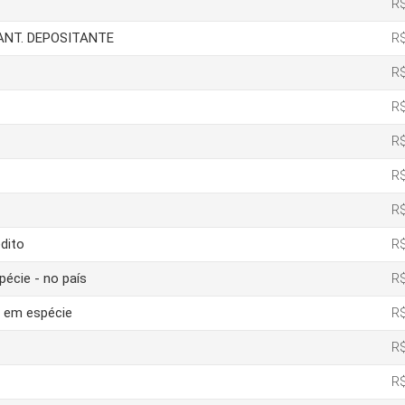
R$
IANT. DEPOSITANTE
R$
R$
R$
R$
R$
R$
dito
R$
pécie - no país
R$
o em espécie
R$
R$
R$