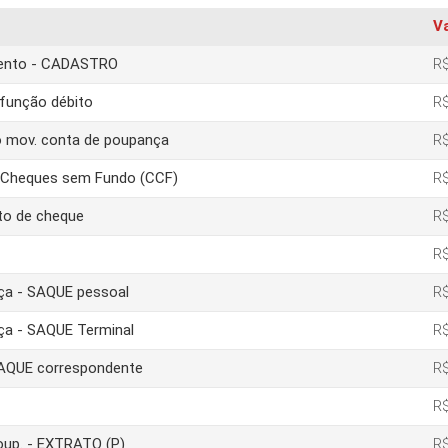
V
amento - CADASTRO
R$
função débito
R$
o mov. conta de poupança
R$
e Cheques sem Fundo (CCF)
R$
to de cheque
R$
R$
nça - SAQUE pessoal
R$
nça - SAQUE Terminal
R$
 SAQUE correspondente
R$
R$
poup. - EXTRATO (P)
R$