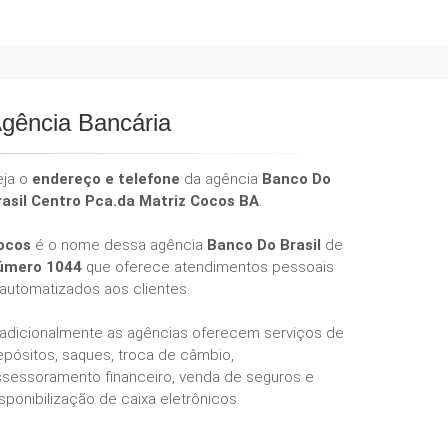
gência Bancária
eja o
endereço e telefone
da agência
Banco Do
rasil Centro Pca.da Matriz Cocos BA
.
ocos
é o nome dessa agência
Banco Do Brasil
de
úmero 1044
que oferece atendimentos pessoais
 automatizados aos clientes.
radicionalmente as agências oferecem serviços de
epósitos, saques, troca de câmbio,
ssessoramento financeiro, venda de seguros e
sponibilização de caixa eletrônicos.