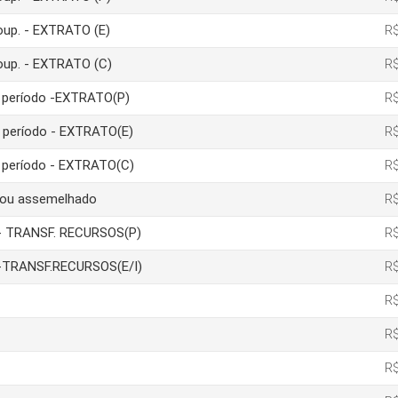
poup. - EXTRATO (E)
R$
poup. - EXTRATO (C)
R$
um período -EXTRATO(P)
R$
m período - EXTRATO(E)
R$
m período - EXTRATO(C)
R$
a ou assemelhado
R$
ão- TRANSF. RECURSOS(P)
R$
ão-TRANSF.RECURSOS(E/I)
R$
R$
R$
R$