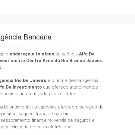
gência Bancária
eja o
endereço e telefone
da agência
Alfa De
nvestimento Centro Avenida Rio Branco Janeiro
J
.
gencia Rio De Janeiro
é o nome dessa agência
lfa De Investimento
que oferece atendimentos
essoais e automatizados aos clientes.
radicionalmente as agências oferecem serviços de
epósitos, saques, troca de câmbio,
ssessoramento financeiro, venda de seguros e
sponibilização de caixa eletrônicos.