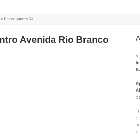
io Branco Janeiro RJ
A
entro Avenida Rio Branco
V
I
R
A
A
p
T
d
a
di