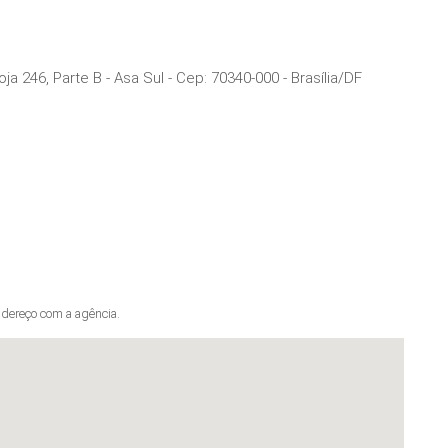
ja 246, Parte B - Asa Sul
- Cep:
70340-000
-
Brasília
/
DF
dereço com a agência.