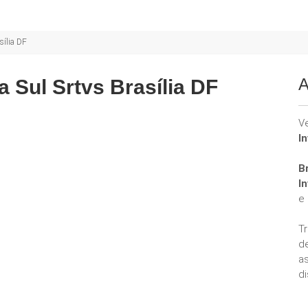
sília DF
A
 Sul Srtvs Brasília DF
V
I
Br
I
e
T
d
a
di